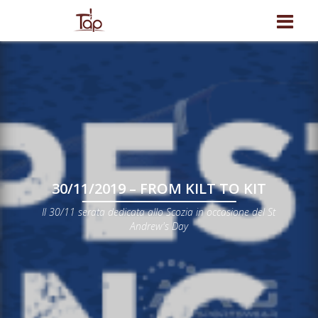
30/11/2019 – FROM KILT TO KIT
Il 30/11 serata dedicata allo Scozia in occasione del St
Andrew's Day